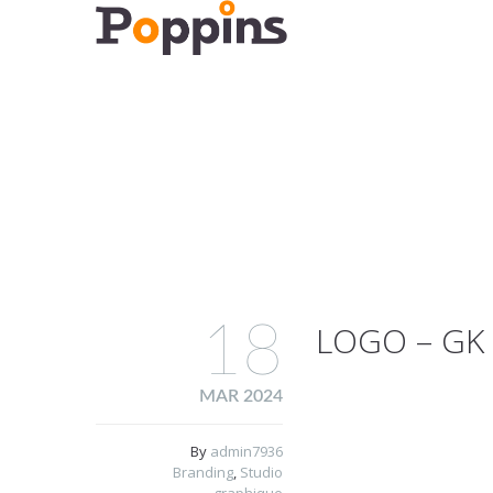
18
LOGO – GK
MAR 2024
By
admin7936
Branding
,
Studio