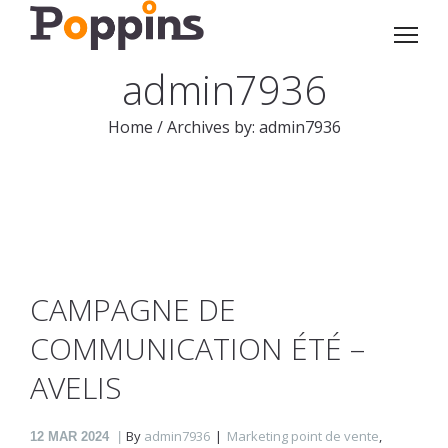
admin7936
Home
/
Archives by: admin7936
CAMPAGNE DE
COMMUNICATION ÉTÉ –
AVELIS
By
admin7936
Marketing point de vente
,
12
MAR 2024